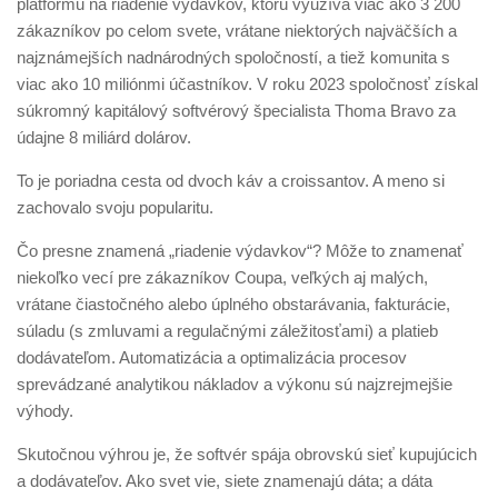
platformu na riadenie výdavkov, ktorú využíva viac ako 3 200
zákazníkov po celom svete, vrátane niektorých najväčších a
najznámejších nadnárodných spoločností, a tiež komunita s
viac ako 10 miliónmi účastníkov. V roku 2023 spoločnosť získal
súkromný kapitálový softvérový špecialista Thoma Bravo za
údajne 8 miliárd dolárov.
To je poriadna cesta od dvoch káv a croissantov. A meno si
zachovalo svoju popularitu.
Čo presne znamená „riadenie výdavkov“? Môže to znamenať
niekoľko vecí pre zákazníkov Coupa, veľkých aj malých,
vrátane čiastočného alebo úplného obstarávania, fakturácie,
súladu (s zmluvami a regulačnými záležitosťami) a platieb
dodávateľom. Automatizácia a optimalizácia procesov
sprevádzané analytikou nákladov a výkonu sú najzrejmejšie
výhody.
Skutočnou výhrou je, že softvér spája obrovskú sieť kupujúcich
a dodávateľov. Ako svet vie, siete znamenajú dáta; a dáta