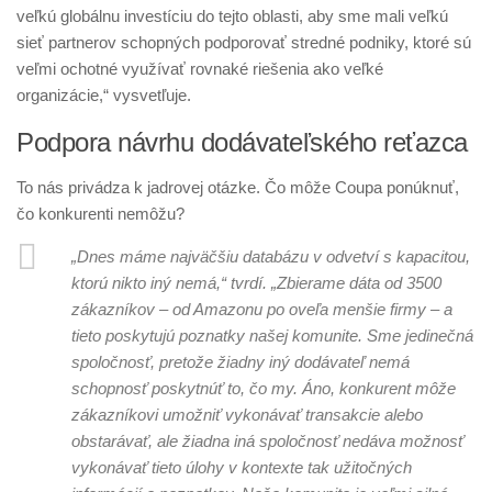
veľkú globálnu investíciu do tejto oblasti, aby sme mali veľkú
sieť partnerov schopných podporovať stredné podniky, ktoré sú
veľmi ochotné využívať rovnaké riešenia ako veľké
organizácie,“ vysvetľuje.
Podpora návrhu dodávateľského reťazca
To nás privádza k jadrovej otázke. Čo môže Coupa ponúknuť,
čo konkurenti nemôžu?
„Dnes máme najväčšiu databázu v odvetví s kapacitou,
ktorú nikto iný nemá,“ tvrdí. „Zbierame dáta od 3500
zákazníkov – od Amazonu po oveľa menšie firmy – a
tieto poskytujú poznatky našej komunite. Sme jedinečná
spoločnosť, pretože žiadny iný dodávateľ nemá
schopnosť poskytnúť to, čo my. Áno, konkurent môže
zákazníkovi umožniť vykonávať transakcie alebo
obstarávať, ale žiadna iná spoločnosť nedáva možnosť
vykonávať tieto úlohy v kontexte tak užitočných