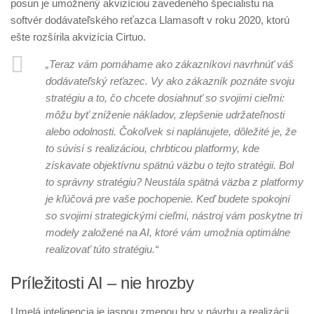
posun je umožnený akvizíciou zavedeného špecialistu na
softvér dodávateľského reťazca Llamasoft v roku 2020, ktorú
ešte rozšírila akvizícia Cirtuo.
„Teraz vám pomáhame ako zákazníkovi navrhnúť váš
dodávateľský reťazec. Vy ako zákazník poznáte svoju
stratégiu a to, čo chcete dosiahnuť so svojimi cieľmi:
môžu byť zníženie nákladov, zlepšenie udržateľnosti
alebo odolnosti. Čokoľvek si naplánujete, dôležité je, že
to súvisí s realizáciou, chrbticou platformy, kde
získavate objektívnu spätnú väzbu o tejto stratégii. Bol
to správny stratégiu? Neustála spätná väzba z platformy
je kľúčová pre vaše pochopenie. Keď budete spokojní
so svojimi strategickými cieľmi, nástroj vám poskytne tri
modely založené na AI, ktoré vám umožnia optimálne
realizovať túto stratégiu.“
Príležitosti AI – nie hrozby
Umelá inteligencia je jasnou zmenou hry v návrhu a realizácii