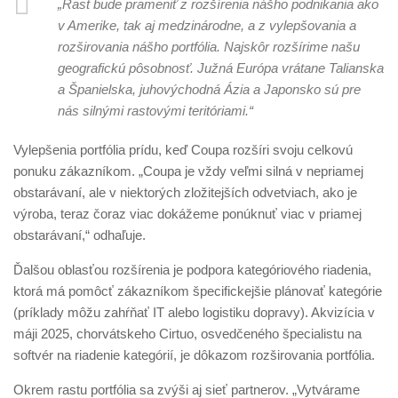
„Rast bude prameniť z rozšírenia nášho podnikania ako
v Amerike, tak aj medzinárodne, a z vylepšovania a
rozširovania nášho portfólia. Najskôr rozšírime našu
geografickú pôsobnosť. Južná Európa vrátane Talianska
a Španielska, juhovýchodná Ázia a Japonsko sú pre
nás silnými rastovými teritóriami.“
Vylepšenia portfólia prídu, keď Coupa rozšíri svoju celkovú
ponuku zákazníkom. „Coupa je vždy veľmi silná v nepriamej
obstarávaní, ale v niektorých zložitejších odvetviach, ako je
výroba, teraz čoraz viac dokážeme ponúknuť viac v priamej
obstarávaní,“ odhaľuje.
Ďalšou oblasťou rozšírenia je podpora kategóriového riadenia,
ktorá má pomôcť zákazníkom špecifickejšie plánovať kategórie
(príklady môžu zahŕňať IT alebo logistiku dopravy). Akvizícia v
máji 2025, chorvátskeho Cirtuo, osvedčeného špecialistu na
softvér na riadenie kategórií, je dôkazom rozširovania portfólia.
Okrem rastu portfólia sa zvýši aj sieť partnerov. „Vytvárame