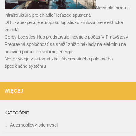
Nová platforma a
infraštruktúra pre chladicí reťazec spustená
DHL zabezpečuje európsku logistickú zmluvu pre elektrické
vozidlá
Corby Logistics Hub predstavuje inovácie počas VIP návštevy
Prepravná spoločnosť sa snaží znížiť náklady na elektrinu na
polovicu pomocou solárnej energie
Nové vývoja v automatizácii štvorcestného paletového
špedičného systému
WIĘCEJ
KATEGÓRIE
Automobilový priemysel