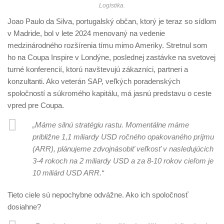
Logistika.
Joao Paulo da Silva, portugalský občan, ktorý je teraz so sídlom
v Madride, bol v lete 2024 menovaný na vedenie
medzinárodného rozšírenia tímu mimo Ameriky. Stretnul som
ho na Coupa Inspire v Londýne, poslednej zastávke na svetovej
turné konferencií, ktorú navštevujú zákazníci, partneri a
konzultanti. Ako veterán SAP, veľkých poradenských
spoločností a súkromého kapitálu, má jasnú predstavu o ceste
vpred pre Coupa.
„Máme silnú stratégiu rastu. Momentálne máme
približne 1,1 miliardy USD ročného opakovaného príjmu
(ARR), plánujeme zdvojnásobiť veľkosť v nasledujúcich
3-4 rokoch na 2 miliardy USD a za 8-10 rokov cieľom je
10 miliárd USD ARR.“
Tieto ciele sú nepochybne odvážne. Ako ich spoločnosť
dosiahne?