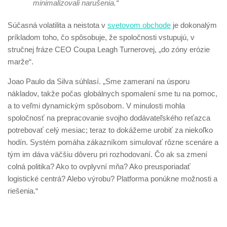
minimalizovali narušenia.“
Súčasná volatilita a neistota v
svetovom obchode
je dokonalým
príkladom toho, čo spôsobuje, že spoločnosti vstupujú, v
stručnej fráze CEO Coupa Leagh Turnerovej, „do zóny erózie
marže“.
Joao Paulo da Silva súhlasí. „Sme zameraní na úsporu
nákladov, takže počas globálnych spomalení sme tu na pomoc,
a to veľmi dynamickým spôsobom. V minulosti mohla
spoločnosť na prepracovanie svojho dodávateľského reťazca
potrebovať celý mesiac; teraz to dokážeme urobiť za niekoľko
hodín. Systém pomáha zákazníkom simulovať rôzne scenáre a
tým im dáva väčšiu dôveru pri rozhodovaní. Čo ak sa zmení
colná politika? Ako to ovplyvní mňa? Ako preusporiadať
logistické centrá? Alebo výrobu? Platforma ponúkne možnosti a
riešenia.“