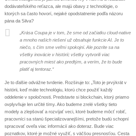
dodávateľského reťazca, ale majú obavy z technológie, o
ktorých sa často hovorí, nejaké opodstatnenie podľa názoru
pána da Silva?
„Krása Coupa je v tom, že sme od začiatku cloud-native
a mnoho našich riešení už obsahuje funkcie AI. Je to
niečo, s čím sme veľmi spokojní. Ale pozrite sa na
všetky inovácie v histórii; všetky vytvorili viac
pracovných miest ako predtým, a verím, že to bude
platiť aj tentoraz.“
Je to ďalšie odvážne tvrdenie. Rozširuje to: „Toto je prvýkrát v
histórii, keď máte technológiu, ktorú chce použiť každý
oddelenie v spoločnosti. Predstavte si blockchain, ktorý priamo
ovplyvňuje len určité tímy. Ako budeme zrelé všetky tieto
modely a zlepšovať a rozvíjať veci, ktoré budeme môcť robiť,
pracovníci sa stanú špecializovanejšími, pretože budú schopní
spracovať oveľa viac informácií ako doteraz. Bude viac
poznatkov, ktoré je možné využiť, s väčšou presnosťou. Cesta