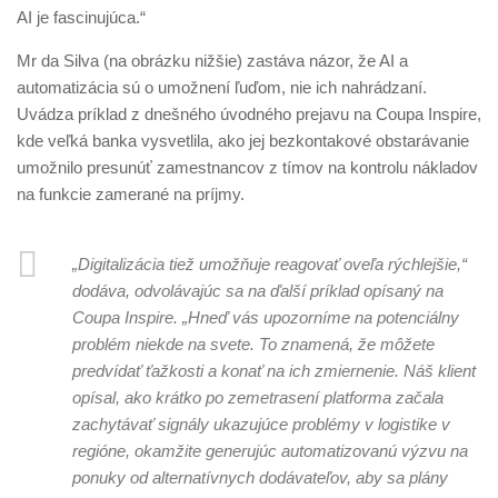
AI je fascinujúca.“
Mr da Silva (na obrázku nižšie) zastáva názor, že AI a
automatizácia sú o umožnení ľuďom, nie ich nahrádzaní.
Uvádza príklad z dnešného úvodného prejavu na Coupa Inspire,
kde veľká banka vysvetlila, ako jej bezkontakové obstarávanie
umožnilo presunúť zamestnancov z tímov na kontrolu nákladov
na funkcie zamerané na príjmy.
„Digitalizácia tiež umožňuje reagovať oveľa rýchlejšie,“
dodáva, odvolávajúc sa na ďalší príklad opísaný na
Coupa Inspire. „Hneď vás upozorníme na potenciálny
problém niekde na svete. To znamená, že môžete
predvídať ťažkosti a konať na ich zmiernenie. Náš klient
opísal, ako krátko po zemetrasení platforma začala
zachytávať signály ukazujúce problémy v logistike v
regióne, okamžite generujúc automatizovanú výzvu na
ponuky od alternatívnych dodávateľov, aby sa plány