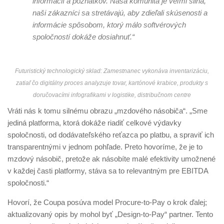
informácií a poznatkov. Naša komunita je veľmi silná,
naši zákazníci sa stretávajú, aby zdieľali skúsenosti a
informácie spôsobom, ktorý málo softvérových
spoločností dokáže dosiahnuť.“
Futuristický technologický sklad: Zamestnanec vykonáva inventarizáciu,
zatiaľ čo digitálny proces analyzuje tovar, kartónové krabice, produkty s
doručovacími infografikami v logistike, distribučnom centre
Vráti nás k tomu silnému obrazu „mzdového násobiča“. „Sme
jediná platforma, ktorá dokáže riadiť celkové výdavky
spoločnosti, od dodávateľského reťazca po platbu, a spraviť ich
transparentnými v jednom pohľade. Preto hovoríme, že je to
mzdový násobič, pretože ak násobíte malé efektivity umožnené
v každej časti platformy, stáva sa to relevantným pre EBITDA
spoločnosti.“
Hovorí, že Coupa posúva model Procure-to-Pay o krok ďalej;
aktualizovaný opis by mohol byť „Design-to-Pay“ partner. Tento