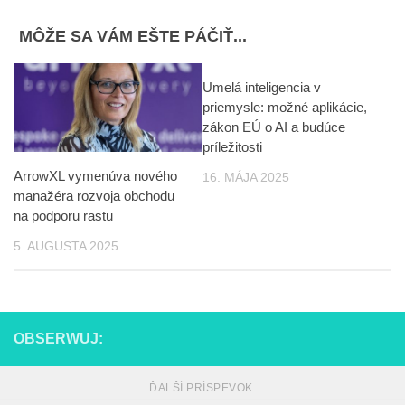
MÔŽE SA VÁM EŠTE PÁČIŤ...
Umelá inteligencia v
priemysle: možné aplikácie,
zákon EÚ o AI a budúce
príležitosti
ArrowXL vymenúva nového
16. MÁJA 2025
manažéra rozvoja obchodu
na podporu rastu
5. AUGUSTA 2025
OBSERWUJ:
ĎALŠÍ PRÍSPEVOK