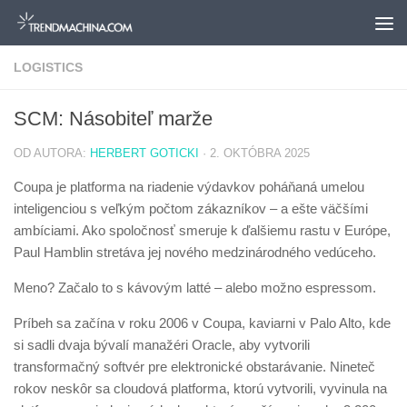
Preskočiť na obsah
LOGISTICS
SCM: Násobiteľ marže
OD AUTORA:
HERBERT GOTICKI
·
2. OKTÓBRA 2025
Coupa je platforma na riadenie výdavkov poháňaná umelou
inteligenciou s veľkým počtom zákazníkov – a ešte väčšími
ambíciami. Ako spoločnosť smeruje k ďalšiemu rastu v Európe,
Paul Hamblin stretáva jej nového medzinárodného vedúceho.
Meno? Začalo to s kávovým latté – alebo možno espressom.
Príbeh sa začína v roku 2006 v Coupa, kaviarni v Palo Alto, kde
si sadli dvaja bývalí manažéri Oracle, aby vytvorili
transformačný softvér pre elektronické obstarávanie. Nineteč
rokov neskôr sa cloudová platforma, ktorú vytvorili, vyvinula na