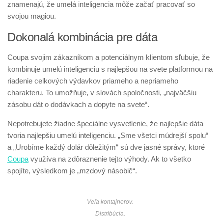
znamenajú, že umelá inteligencia môže začať pracovať so
svojou magiou.
Dokonalá kombinácia pre dáta
Coupa svojim zákazníkom a potenciálnym klientom sľubuje, že
kombinuje umelú inteligenciu s najlepšou na svete platformou na
riadenie celkových výdavkov priameho a nepriameho
charakteru. To umožňuje, v slovách spoločnosti, „najväčšiu
zásobu dát o dodávkach a dopyte na svete“.
Nepotrebujete žiadne špeciálne vysvetlenie, že najlepšie dáta
tvoria najlepšiu umelú inteligenciu. „Sme všetci múdrejší spolu“
a „Urobíme každý dolár dôležitým“ sú dve jasné správy, ktoré
Coupa
využíva na zdôraznenie tejto výhody. Ak to všetko
spojíte, výsledkom je „mzdový násobič“.
Veľa kontajnerov.
Distribúcia.