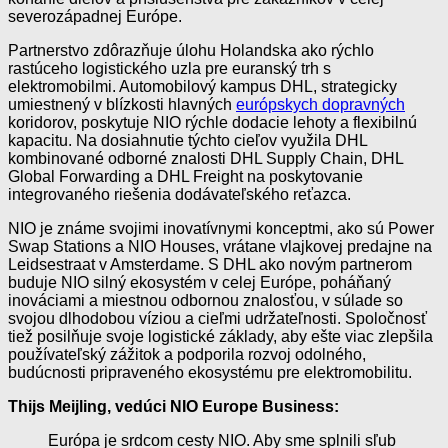
severozápadnej Európe.
Partnerstvo zdôrazňuje úlohu Holandska ako rýchlo
rastúceho logistického uzla pre euranský trh s
elektromobilmi. Automobilový kampus DHL, strategicky
umiestnený v blízkosti hlavných
európskych dopravných
koridorov, poskytuje NIO rýchle dodacie lehoty a flexibilnú
kapacitu. Na dosiahnutie týchto cieľov využila DHL
kombinované odborné znalosti DHL Supply Chain, DHL
Global Forwarding a DHL Freight na poskytovanie
integrovaného riešenia dodávateľského reťazca.
NIO je známe svojimi inovatívnymi konceptmi, ako sú Power
Swap Stations a NIO Houses, vrátane vlajkovej predajne na
Leidsestraat v Amsterdame. S DHL ako novým partnerom
buduje NIO silný ekosystém v celej Európe, poháňaný
inováciami a miestnou odbornou znalosťou, v súlade so
svojou dlhodobou víziou a cieľmi udržateľnosti. Spoločnosť
tiež posilňuje svoje logistické základy, aby ešte viac zlepšila
používateľský zážitok a podporila rozvoj odolného,
budúcnosti pripraveného ekosystému pre elektromobilitu.
Thijs Meijling, vedúci NIO Europe Business:
Európa je srdcom cesty NIO. Aby sme splnili sľub