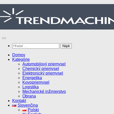
Preskočiť
na
obsah
Hľadať:
Domov
Kategórie
Automobilový priemysel
Chemický priemysel
Elektronický priemysel
Energetika
Kovopriemysel
Logistika
Mechanické inžinierstvo
Obrana
Kontakt
Slovenčina
Polski