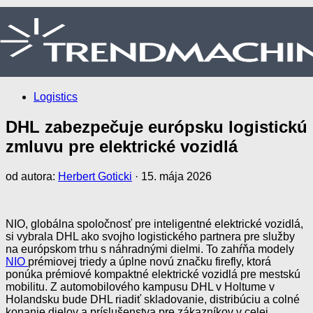
Logistics
DHL zabezpečuje európsku logistickú
zmluvu pre elektrické vozidlá
od autora:
Herbert Goticki
·
15. mája 2026
NIO, globálna spoločnosť pre inteligentné elektrické vozidlá,
si vybrala DHL ako svojho logistického partnera pre služby
na európskom trhu s náhradnými dielmi. To zahŕňa modely
NIO
prémiovej triedy a úplne novú značku firefly, ktorá
ponúka prémiové kompaktné elektrické vozidlá pre mestskú
mobilitu. Z automobilového kampusu DHL v Holtume v
Holandsku bude DHL riadiť skladovanie, distribúciu a colné
konanie dielov a príslušenstva pre zákazníkov v celej