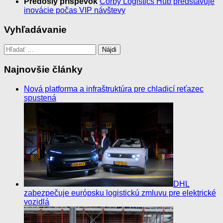
Predošlý príspevok
Corby Logistics Hub predstavuje
inovácie počas VIP návštevy
Vyhľadávanie
Hľadať:
Najnovšie články
Nová platforma a infraštruktúra pre chladicí reťazec
spustená
DHL
zabezpečuje európsku logistickú zmluvu pre elektrické
vozidlá