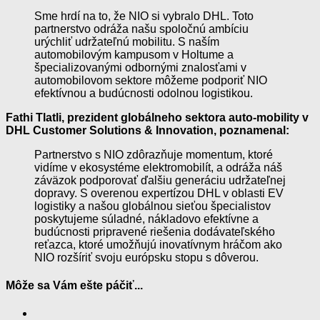
Sme hrdí na to, že NIO si vybralo DHL. Toto
partnerstvo odráža našu spoločnú ambíciu
urýchliť udržateľnú mobilitu. S naším
automobilovým kampusom v Holtume a
špecializovanými odbornými znalosťami v
automobilovom sektore môžeme podporiť NIO
efektívnou a budúcnosti odolnou logistikou.
Fathi Tlatli, prezident globálneho sektora auto-mobility v
DHL Customer Solutions & Innovation, poznamenal:
Partnerstvo s NIO zdôrazňuje momentum, ktoré
vidíme v ekosystéme elektromobilít, a odráža náš
záväzok podporovať ďalšiu generáciu udržateľnej
dopravy. S overenou expertízou DHL v oblasti EV
logistiky a našou globálnou sieťou špecialistov
poskytujeme súladné, nákladovo efektívne a
budúcnosti pripravené riešenia dodávateľského
reťazca, ktoré umožňujú inovatívnym hráčom ako
NIO rozšíriť svoju európsku stopu s dôverou.
Môže sa Vám ešte páčiť...