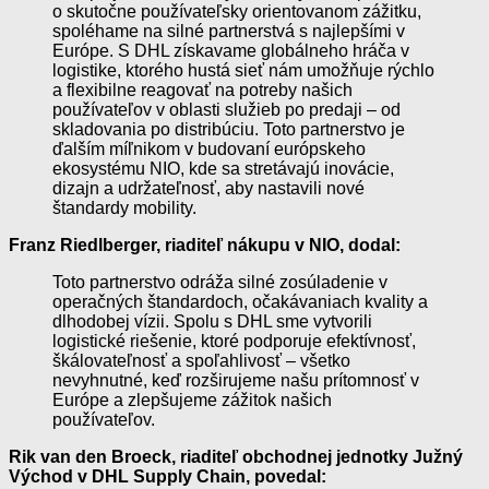
o skutočne používateľsky orientovanom zážitku,
spoléhame na silné partnerstvá s najlepšími v
Európe. S DHL získavame globálneho hráča v
logistike, ktorého hustá sieť nám umožňuje rýchlo
a flexibilne reagovať na potreby našich
používateľov v oblasti služieb po predaji – od
skladovania po distribúciu. Toto partnerstvo je
ďalším míľnikom v budovaní európskeho
ekosystému NIO, kde sa stretávajú inovácie,
dizajn a udržateľnosť, aby nastavili nové
štandardy mobility.
Franz Riedlberger, riaditeľ nákupu v NIO, dodal:
Toto partnerstvo odráža silné zosúladenie v
operačných štandardoch, očakávaniach kvality a
dlhodobej vízii. Spolu s DHL sme vytvorili
logistické riešenie, ktoré podporuje efektívnosť,
škálovateľnosť a spoľahlivosť – všetko
nevyhnutné, keď rozširujeme našu prítomnosť v
Európe a zlepšujeme zážitok našich
používateľov.
Rik van den Broeck, riaditeľ obchodnej jednotky Južný
Východ v DHL Supply Chain, povedal: