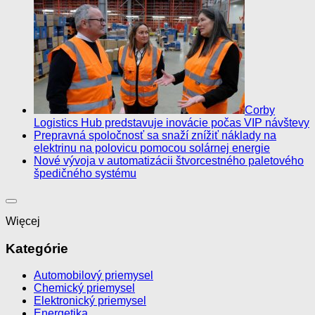
Corby
Logistics Hub predstavuje inovácie počas VIP návštevy
Prepravná spoločnosť sa snaží znížiť náklady na
elektrinu na polovicu pomocou solárnej energie
Nové vývoja v automatizácii štvorcestného paletového
špedičného systému
Więcej
Kategórie
Automobilový priemysel
Chemický priemysel
Elektronický priemysel
Energetika