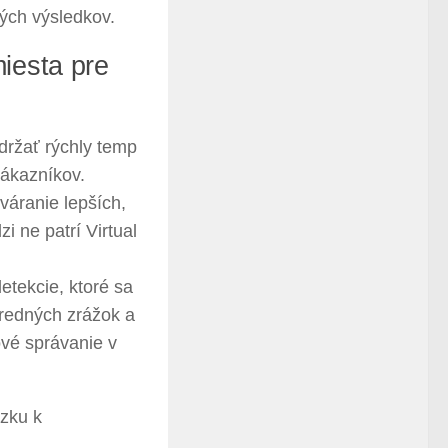
ých výsledkov.
miesta pre
držať rýchly temp
zákazníkov.
váranie lepších,
 ne patrí Virtual
etekcie, ktoré sa
predných zrážok a
ové správanie v
äzku k