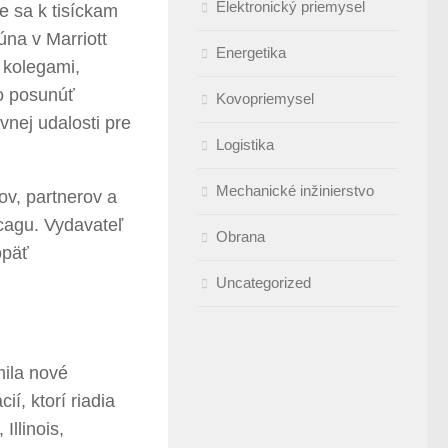
Elektronický priemysel
e sa k tisíckam
júna v Marriott
Energetika
 kolegami,
o posunúť
Kovopriemysel
vnej udalosti pre
Logistika
Mechanické inžinierstvo
v, partnerov a
cagu. Vydavateľ
Obrana
opäť
Uncategorized
ila nové
í, ktorí riadia
Illinois,