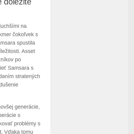
 dôležité
duchšími na
takmer čokoľvek s
amsara spustila
ležitosti. Asset
zníkov po
sieť Samsara s
adaním stratených
odušenie
novšej generácie,
perácie s
ikovať problémy s
t. Vďaka tomu