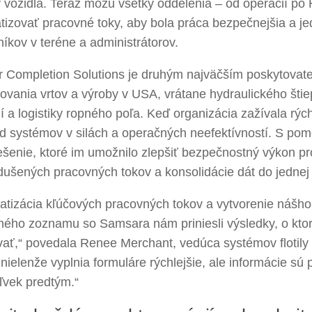
 vozidla. Teraz môžu všetky oddelenia – od operácií po
tizovať pracovné toky, aby bola práca bezpečnejšia a j
íkov v teréne a administrátorov.
r Completion Solutions je druhým najväčším poskytovat
vania vrtov a výroby v USA, vrátane hydraulického štiep
í a logistiky ropného poľa. Keď organizácia zažívala rých
 od systémov v silách a operačných neefektívností. S p
iešenie, ktoré im umožnilo zlepšiť bezpečnostný výkon p
ušených pracovných tokov a konsolidácie dát do jednej 
atizácia kľúčových pracovných tokov a vytvorenie nášh
lného zoznamu so Samsara nám priniesli výsledky, o kto
vať,“ povedala Renee Merchant, vedúca systémov flotily
 nielenže vyplnia formuláre rýchlejšie, ale informácie sú
ľvek predtým.“