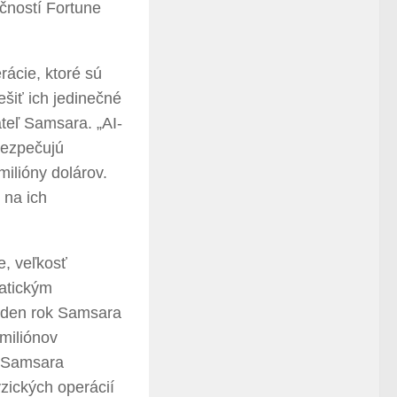
čností Fortune
rácie, ktoré sú
ešiť ich jedinečné
ateľ Samsara. „AI-
bezpečujú
milióny dolárov.
 na ich
e, veľkosť
atickým
jeden rok Samsara
miliónov
s Samsara
yzických operácií