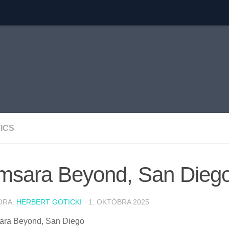
ICS
msara Beyond, San Dieg
ORA:
HERBERT GOTICKI
·
1. OKTÓBRA 2025