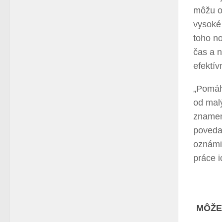
môžu o
vysoké
toho n
čas a 
efektív
„Pomáh
od malý
znamen
povedal
oznámi
práce i
MÔŽE 