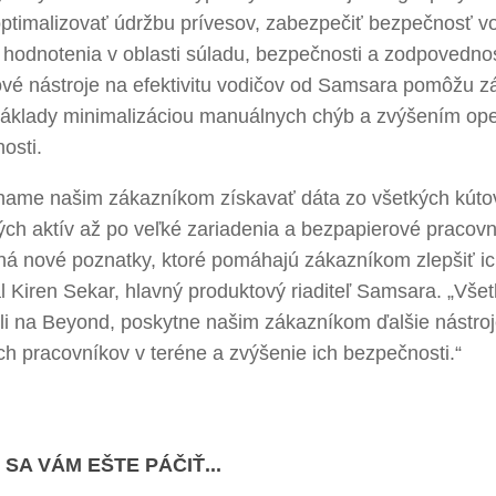
ptimalizovať údržbu prívesov, zabezpečiť bezpečnosť vo
 hodnotenia v oblasti súladu, bezpečnosti a zodpovedno
ové nástroje na efektivitu vodičov od Samsara pomôžu z
náklady minimalizáciou manuálnych chýb a zvýšením op
nosti.
ame našim zákazníkom získavať dáta zo všetkých kútov 
ch aktív až po veľké zariadenia a bezpapierové pracovn
á nové poznatky, ktoré pomáhajú zákazníkom zlepšiť ic
 Kiren Sekar, hlavný produktový riaditeľ Samsara. „Vše
li na Beyond, poskytne našim zákazníkom ďalšie nástroj
ch pracovníkov v teréne a zvýšenie ich bezpečnosti.“
SA VÁM EŠTE PÁČIŤ...