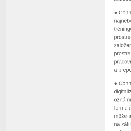
● Conne
najneb
trénin
prostre
založen
prostre
pracov
a prepo
● Conn
digital
oznámil
formul
môže au
na zák