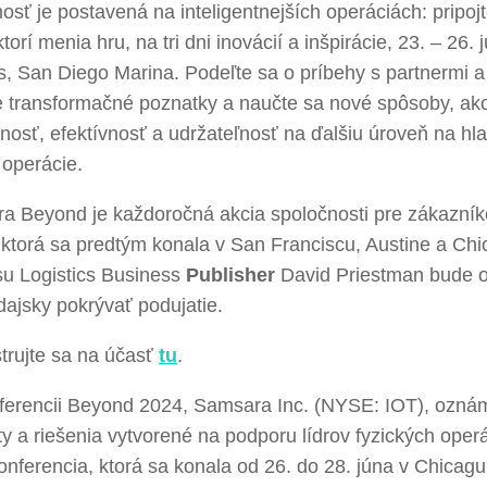
sť je postavená na inteligentnejších operáciách: pripojt
 ktorí menia hru, na tri dni inovácií a inšpirácie, 23. – 26. 
, San Diego Marina. Podeľte sa o príbehy s partnermi a
te transformačné poznatky a naučte sa nové spôsoby, ak
osť, efektívnosť a udržateľnosť na ďalšiu úroveň na hla
 operácie.
a Beyond je každoročná akcia spoločnosti pre zákazníko
ktorá sa predtým konala v San Franciscu, Austine a Chi
su Logistics Business
Publisher
David Priestman bude 
ajsky pokrývať podujatie.
trujte sa na účasť
tu
.
ferencii Beyond 2024, Samsara Inc. (NYSE: IOT), oznám
y a riešenia vytvorené na podporu lídrov fyzických operáci
onferencia, ktorá sa konala od 26. do 28. júna v Chicagu, 