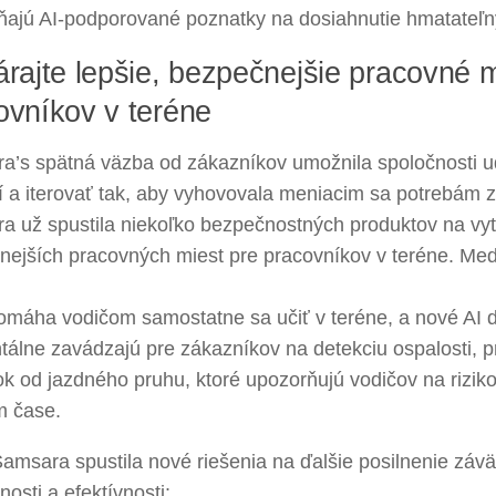
ňajú AI-podporované poznatky na dosiahnutie hmatateľn
árajte lepšie, bezpečnejšie pracovné 
ovníkov v teréne
a’s spätná väzba od zákazníkov umožnila spoločnosti u
í a iterovať tak, aby vyhovovala meniacim sa potrebám 
a už spustila niekoľko bezpečnostných produktov na vyt
ejších pracovných miest pre pracovníkov v teréne. Medzi
omáha vodičom samostatne sa učiť v teréne, a nové AI d
álne zavádzajú pre zákazníkov na detekciu ospalosti, 
k od jazdného pruhu, ktoré upozorňujú vodičov na rizik
m čase.
amsara spustila nové riešenia na ďalšie posilnenie záv
osti a efektívnosti: