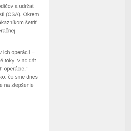
dičov a udržať
sti (CSA). Okrem
ákazníkom šetriť
eračnej
ich operácií –
é toky. Viac dát
h operácie,“
tko, čo sme dnes
e na zlepšenie