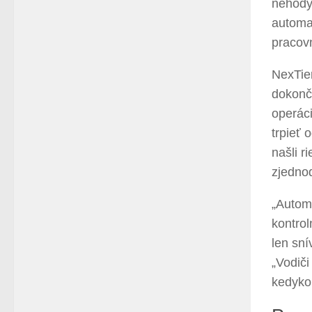
nehody
automa
pracovn
NexTie
dokončo
operáci
trpieť
našli r
zjednod
„Autom
kontro
len sní
„Vodiči
kedyko