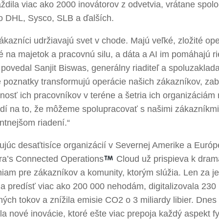
dila viac ako 2000 inovátorov z odvetvia, vrátane spolo
o DHL, Sysco, SLB a ďalších.
ákazníci udržiavajú svet v chode. Majú veľké, zložité ope
 na majetok a pracovnú silu, a dáta a AI im pomáhajú ri
 povedal Sanjit Biswas, generálny riaditeľ a spoluzaklad
é poznatky transformujú operácie našich zákazníkov, za
osť ich pracovníkov v teréne a šetria ich organizáciám 
dí na to, že môžeme spolupracovať s našimi zákazníkmi
entnejšom riadení.“
júc desaťtisíce organizácií v Severnej Amerike a Európ
a’s Connected Operations
Cloud už prispieva k dram
niam pre zákazníkov a komunity, ktorým slúžia. Len za 
 predísť viac ako 200 000 nehodám, digitalizovala 230 
ých tokov a znížila emisie CO2 o 3 miliardy libier. Dne
a nové inovácie, ktoré ešte viac prepoja každý aspekt f