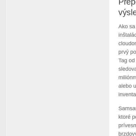
Prep
výsl
Ako sa 
inštalá
cloudom
prvý po
Tag od
sledov
milión
alebo u
inventa
Samsara
ktoré p
prívesm
brzdov