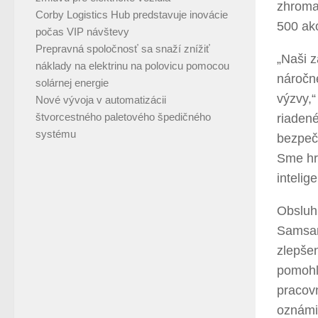
zhromaž
Corby Logistics Hub predstavuje inovácie
500 ak
počas VIP návštevy
Prepravná spoločnosť sa snaží znížiť
„Naši z
náklady na elektrinu na polovicu pomocou
náročné
solárnej energie
výzvy,“
Nové vývoja v automatizácii
štvorcestného paletového špedičného
riaden
systému
bezpečn
Sme hr
intelig
Obsluhu
Samsar
zlepše
pomohla
pracovn
oznámil