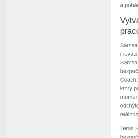
a pohá
Vytv
prac
Samsar
inováci
Samsar
bezpečn
Coach,
ktorý p
moment
odchýlo
reálno
Teraz S
bezpečn