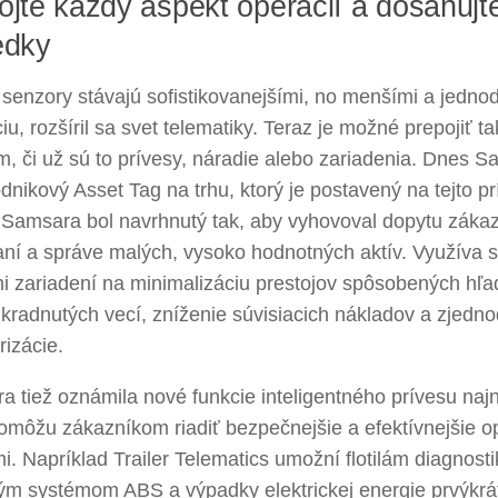
ojte každý aspekt operácií a dosahujte
edky
senzory stávajú sofistikovanejšími, no menšími a jedno
ciu, rozšíril sa svet telematiky. Teraz je možné prepojiť 
, či už sú to prívesy, náradie alebo zariadenia. Dnes S
dnikový Asset Tag na trhu, ktorý je postavený na tejto prí
 Samsara bol navrhnutý tak, aby vyhovoval dopytu záka
aní a správe malých, vysoko hodnotných aktív. Využíva 
mi zariadení na minimalizáciu prestojov spôsobených hľ
kradnutých vecí, zníženie súvisiacich nákladov a zjedn
rizácie.
 tiež oznámila nové funkcie inteligentného prívesu naj
omôžu zákazníkom riadiť bezpečnejšie a efektívnejšie o
i. Napríklad Trailer Telematics umožní flotilám diagnost
ým systémom ABS a výpadky elektrickej energie prvýkrá