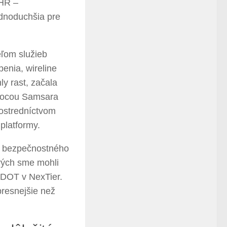
 HR –
ednoduchšia pre
eľom služieb
enia, wireline
ly rast, začala
omocou Samsara
rostredníctvom
platformy.
o bezpečnostného
rých sme mohli
 DOT v NexTier.
 presnejšie než