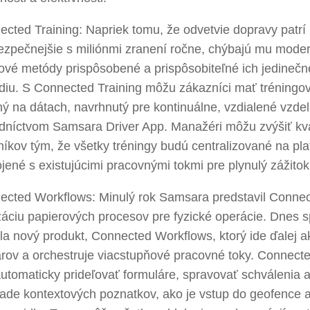
cted Training: Napriek tomu, že odvetvie dopravy patrí
ezpečnejšie s miliónmi zranení ročne, chýbajú mu mode
gové metódy prispôsobené a prispôsobiteľné ich jedine
diu. S Connected Training môžu zákazníci mať tréningov
ý na dátach, navrhnutý pre kontinuálne, vzdialené vzde
dníctvom Samsara Driver App. Manažéri môžu zvýšiť kval
níkov tým, že všetky tréningy budú centralizované na p
jené s existujúcimi pracovnými tokmi pre plynulý zážit
ected Workflows: Minulý rok Samsara predstavil Conne
izáciu papierových procesov pre fyzické operácie. Dnes 
a nový produkt, Connected Workflows, ktorý ide ďalej ak
árov a orchestruje viacstupňové pracovné toky. Connect
tomaticky prideľovať formuláre, spravovať schválenia a
lade kontextových poznatkov, ako je vstup do geofence 