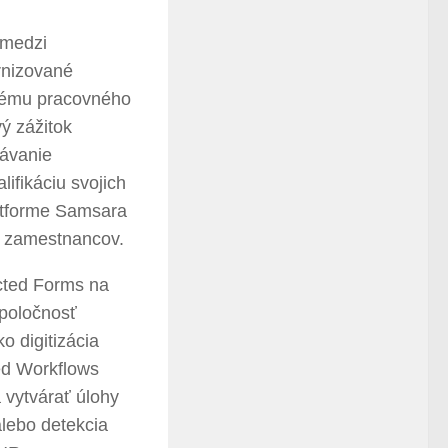
 medzi
rnizované
čnému pracovného
ý zážitok
lávanie
ifikáciu svojich
latforme Samsara
ok zamestnancov.
cted Forms na
spoločnosť
o digitizácia
ed Workflows
 vytvárať úlohy
alebo detekcia