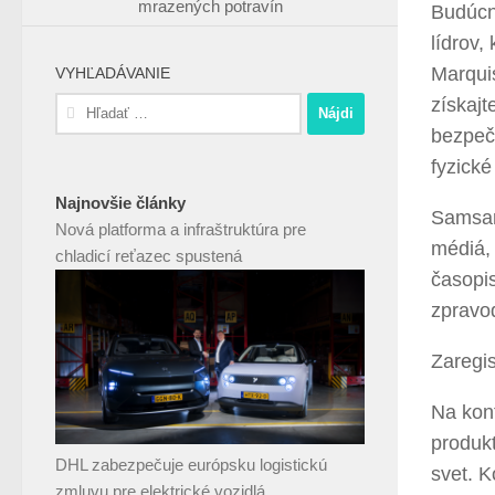
mrazených potravín
Budúcno
lídrov,
Marquis
VYHĽADÁVANIE
získaj
Hľadať:
bezpečn
fyzické
Najnovšie články
Samsar
Nová platforma a infraštruktúra pre
médiá, 
chladicí reťazec spustená
časopi
zpravod
Zaregis
Na kon
produkt
DHL zabezpečuje európsku logistickú
svet. K
zmluvu pre elektrické vozidlá