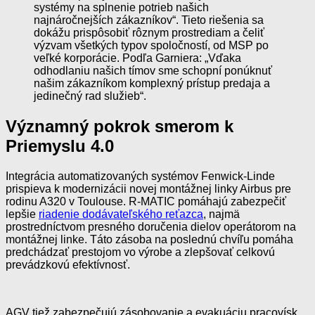
systémy na splnenie potrieb našich
najnáročnejších zákazníkov“. Tieto riešenia sa
dokážu prispôsobiť rôznym prostrediam a čeliť
výzvam všetkých typov spoločností, od MSP po
veľké korporácie. Podľa Garniera: „Vďaka
odhodlaniu našich tímov sme schopní ponúknuť
našim zákazníkom komplexný prístup predaja a
jedinečný rad služieb“.
Významný pokrok smerom k
Priemyslu 4.0
Integrácia automatizovaných systémov Fenwick-Linde
prispieva k modernizácii novej montážnej linky Airbus pre
rodinu A320 v Toulouse. R-MATIC pomáhajú zabezpečiť
lepšie
riadenie dodávateľského reťazca
, najmä
prostredníctvom presného doručenia dielov operátorom na
montážnej linke. Táto zásoba na poslednú chvíľu pomáha
predchádzať prestojom vo výrobe a zlepšovať celkovú
prevádzkovú efektívnosť.
AGV tiež zabezpečujú zásobovanie a evakuáciu pracovísk