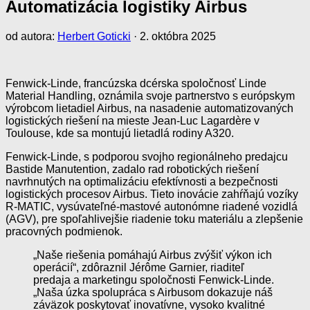
Automatizácia logistiky Airbus
od autora:
Herbert Goticki
·
2. októbra 2025
Fenwick-Linde, francúzska dcérska spoločnosť Linde
Material Handling, oznámila svoje partnerstvo s európskym
výrobcom lietadiel Airbus, na nasadenie automatizovaných
logistických riešení na mieste Jean-Luc Lagardère v
Toulouse, kde sa montujú lietadlá rodiny A320.
Fenwick-Linde, s podporou svojho regionálneho predajcu
Bastide Manutention, zadalo rad robotických riešení
navrhnutých na optimalizáciu efektívnosti a bezpečnosti
logistických procesov Airbus. Tieto inovácie zahŕňajú vozíky
R-MATIC, vysúvateľné-mastové autonómne riadené vozidlá
(AGV), pre spoľahlivejšie riadenie toku materiálu a zlepšenie
pracovných podmienok.
„Naše riešenia pomáhajú Airbus zvýšiť výkon ich
operácií“, zdôraznil Jérôme Garnier, riaditeľ
predaja a marketingu spoločnosti Fenwick-Linde.
„Naša úzka spolupráca s Airbusom dokazuje náš
záväzok poskytovať inovatívne, vysoko kvalitné