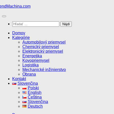
Preskočiť
na
obsah
Hľadať:
Domov
Kategórie
Automobilový priemysel
Chemický priemysel
Elektronický priemysel
Energetika
Kovopriemysel
Logistika
Mechanické inžinierstvo
Obrana
Kontakt
Slovenčina
Polski
English
Čeština
Slovenčina
Deutsch