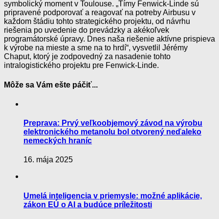
symbolický moment v Toulouse. „Tímy Fenwick-Linde sú
pripravené podporovať a reagovať na potreby Airbusu v
každom štádiu tohto strategického projektu, od návrhu
riešenia po uvedenie do prevádzky a akékoľvek
programátorské úpravy. Dnes naša riešenie aktívne prispieva
k výrobe na mieste a sme na to hrdí“, vysvetlil Jérémy
Chaput, ktorý je zodpovedný za nasadenie tohto
intralogistického projektu pre Fenwick-Linde.
Môže sa Vám ešte páčiť...
Preprava: Prvý veľkoobjemový závod na výrobu
elektronického metanolu bol otvorený neďaleko
nemeckých hraníc
16. mája 2025
Umelá inteligencia v priemysle: možné aplikácie,
zákon EÚ o AI a budúce príležitosti