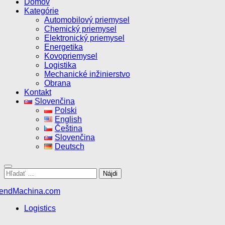
Domov
Kategórie
Automobilový priemysel
Chemický priemysel
Elektronický priemysel
Energetika
Kovopriemysel
Logistika
Mechanické inžinierstvo
Obrana
Kontakt
Slovenčina
Polski
English
Čeština
Slovenčina
Deutsch
Hľadať:
Logistics