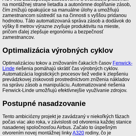
na montážnej strane lietadla a autonómne dopĺňanie zásob,
čím znižujú opakujúce sa manuálne úlohy a umožňujú
zamestnancom sústrediť sa na činnosti s vyššou pridanou
hodnotou. Táto automatizovaná správa zásob a dodávok do
výšky 8 metrov výrazne zvyšuje produktivitu na mieste,
pričom ďalej zlepšuje ergonómiu a bezpečnosť
zamestnancov.
Optimalizácia výrobných cyklov
Optimalizáciou tokov a znižovaním čakacích časov
Fenwick-
Linde
riešenia pomáhajú skrátiť čas výrobných cyklov.
Automatizácia logistických procesov tiež vedie k zlepšeniu
prevádzkovej ziskovosti prostredníctvom zníženia nákladov
na správu zásob a manipuláciu. Automatizované riešenia
Fenwick-Linde umožňujú efektívnejšie využívanie zdrojov.
Postupné nasadzovanie
Tento ambiciózny projekt je zavádzaný v niekoľkých fázach
počas viac ako roka, v závislosti od otvorenia každej stanice
nasadenej spoločnosťou Airbus. Začalo to úspešným
otvorením novej montážnej linky
A320
rodiny, čo je