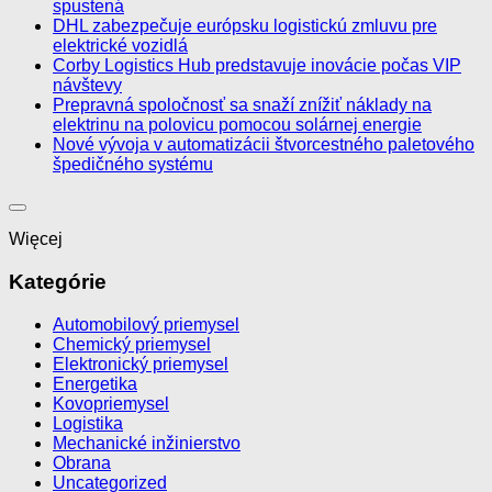
spustená
DHL zabezpečuje európsku logistickú zmluvu pre
elektrické vozidlá
Corby Logistics Hub predstavuje inovácie počas VIP
návštevy
Prepravná spoločnosť sa snaží znížiť náklady na
elektrinu na polovicu pomocou solárnej energie
Nové vývoja v automatizácii štvorcestného paletového
špedičného systému
Więcej
Kategórie
Automobilový priemysel
Chemický priemysel
Elektronický priemysel
Energetika
Kovopriemysel
Logistika
Mechanické inžinierstvo
Obrana
Uncategorized