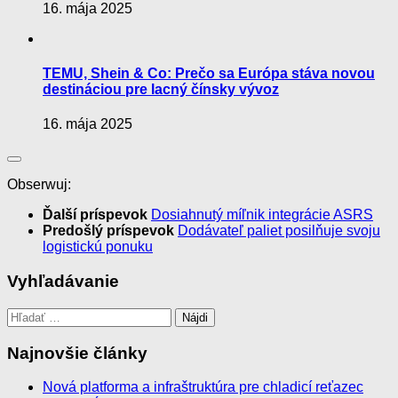
16. mája 2025
TEMU, Shein & Co: Prečo sa Európa stáva novou
destináciou pre lacný čínsky vývoz
16. mája 2025
Obserwuj:
Ďalší príspevok
Dosiahnutý míľnik integrácie ASRS
Predošlý príspevok
Dodávateľ paliet posilňuje svoju
logistickú ponuku
Vyhľadávanie
Hľadať:
Najnovšie články
Nová platforma a infraštruktúra pre chladicí reťazec