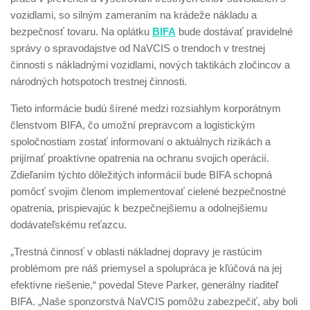
vozidlami, so silným zameraním na krádeže nákladu a
bezpečnosť tovaru. Na oplátku
BIFA
bude dostávať pravidelné
správy o spravodajstve od NaVCIS o trendoch v trestnej
činnosti s nákladnými vozidlami, nových taktikách zločincov a
národných hotspotoch trestnej činnosti.
Tieto informácie budú šírené medzi rozsiahlym korporátnym
členstvom BIFA, čo umožní prepravcom a logistickým
spoločnostiam zostať informovaní o aktuálnych rizikách a
prijímať proaktívne opatrenia na ochranu svojich operácií.
Zdieľaním týchto dôležitých informácií bude BIFA schopná
pomôcť svojim členom implementovať cielené bezpečnostné
opatrenia, prispievajúc k bezpečnejšiemu a odolnejšiemu
dodávateľskému reťazcu.
„Trestná činnosť v oblasti nákladnej dopravy je rastúcim
problémom pre náš priemysel a spolupráca je kľúčová na jej
efektívne riešenie,“ povedal Steve Parker, generálny riaditeľ
BIFA. „Naše sponzorstvá NaVCIS pomôžu zabezpečiť, aby boli