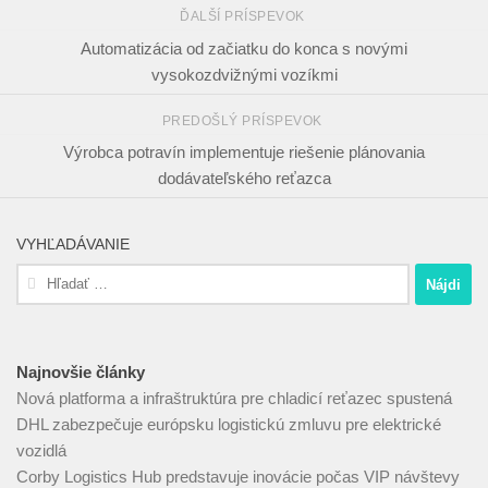
ĎALŠÍ PRÍSPEVOK
Automatizácia od začiatku do konca s novými
vysokozdvižnými vozíkmi
PREDOŠLÝ PRÍSPEVOK
Výrobca potravín implementuje riešenie plánovania
dodávateľského reťazca
VYHĽADÁVANIE
Hľadať:
Najnovšie články
Nová platforma a infraštruktúra pre chladicí reťazec spustená
DHL zabezpečuje európsku logistickú zmluvu pre elektrické
vozidlá
Corby Logistics Hub predstavuje inovácie počas VIP návštevy