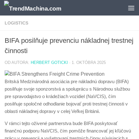
Preskočiť na obsah
LOGISTICS
BIFA posilňuje prevenciu nákladnej trestnej
činnosti
OD AUTORA:
HERBERT GOTICKI
·
1. OKTÓBRA 2025
Britská Medzinárodná asociácia pre nákladnú dopravu (BIFA)
posilňuje svoje sponzorstvá a spoluprácu s Národnou službou
pre spravodajstvo o krádežiach vozidiel (NaVCIS), čím
posilňuje spoločné odhodlanie bojovať proti trestnej činnosti v
oblasti nákladnej dopravy v celej Veľkej Británii.
V rámci tejto oživené partnerstva bude BIFA poskytovať
finančnú podporu NaVCIS, čím pomôže financovať jej kľúčovú
prácu v prevencii a vyšetrovaní trestných činov súvisiacich s