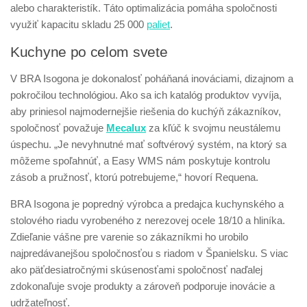
alebo charakteristík. Táto optimalizácia pomáha spoločnosti
využiť kapacitu skladu 25 000
paliet
.
Kuchyne po celom svete
V BRA Isogona je dokonalosť poháňaná inováciami, dizajnom a
pokročilou technológiou. Ako sa ich katalóg produktov vyvíja,
aby priniesol najmodernejšie riešenia do kuchýň zákazníkov,
spoločnosť považuje
Mecalux
za kľúč k svojmu neustálemu
úspechu. „Je nevyhnutné mať softvérový systém, na ktorý sa
môžeme spoľahnúť, a Easy WMS nám poskytuje kontrolu
zásob a pružnosť, ktorú potrebujeme,“ hovorí Requena.
BRA Isogona je popredný výrobca a predajca kuchynského a
stolového riadu vyrobeného z nerezovej ocele 18/10 a hliníka.
Zdieľanie vášne pre varenie so zákazníkmi ho urobilo
najpredávanejšou spoločnosťou s riadom v Španielsku. S viac
ako päťdesiatročnými skúsenosťami spoločnosť naďalej
zdokonaľuje svoje produkty a zároveň podporuje inovácie a
udržateľnosť.