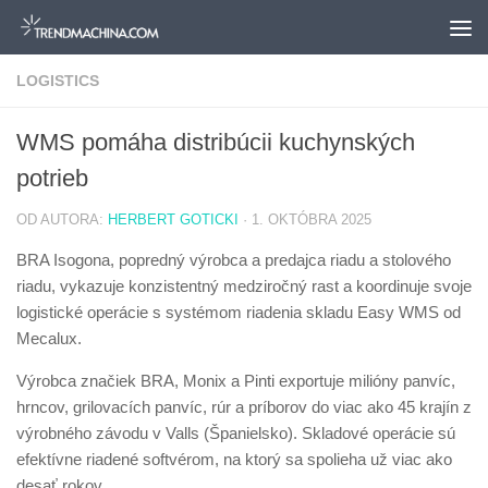
Preskočiť na obsah
LOGISTICS
WMS pomáha distribúcii kuchynských
potrieb
OD AUTORA:
HERBERT GOTICKI
·
1. OKTÓBRA 2025
BRA Isogona, popredný výrobca a predajca riadu a stolového
riadu, vykazuje konzistentný medziročný rast a koordinuje svoje
logistické operácie s systémom riadenia skladu Easy WMS od
Mecalux.
Výrobca značiek BRA, Monix a Pinti exportuje milióny panvíc,
hrncov, grilovacích panvíc, rúr a príborov do viac ako 45 krajín z
výrobného závodu v Valls (Španielsko). Skladové operácie sú
efektívne riadené softvérom, na ktorý sa spolieha už viac ako
desať rokov.