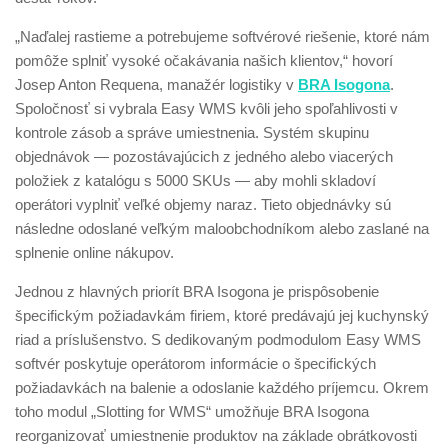
„Naďalej rastieme a potrebujeme softvérové riešenie, ktoré nám
pomôže splniť vysoké očakávania našich klientov,“ hovorí
Josep Anton Requena, manažér logistiky v
BRA Isogona
.
Spoločnosť si vybrala Easy WMS kvôli jeho spoľahlivosti v
kontrole zásob a správe umiestnenia. Systém skupinu
objednávok — pozostávajúcich z jedného alebo viacerých
položiek z katalógu s 5000 SKUs — aby mohli skladoví
operátori vyplniť veľké objemy naraz. Tieto objednávky sú
následne odoslané veľkým maloobchodníkom alebo zaslané na
splnenie online nákupov.
Jednou z hlavných priorít BRA Isogona je prispôsobenie
špecifickým požiadavkám firiem, ktoré predávajú jej kuchynský
riad a príslušenstvo. S dedikovaným podmodulom Easy WMS
softvér poskytuje operátorom informácie o špecifických
požiadavkách na balenie a odoslanie každého príjemcu. Okrem
toho modul „Slotting for WMS“ umožňuje BRA Isogona
reorganizovať umiestnenie produktov na základe obrátkovosti