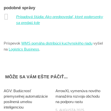
podobné správy
Prípadová štúdia: Ako predpovedať, ktoré podprsenky
sa predajú kde
Príspevok
WMS pomáha distribúcii kuchynského riadu
vyšiel
na
Logistics Business
.
MÔŽE SA VÁM EŠTE PÁČIŤ...
AGV: Budúcnosť
ArrowXL vymenúva nového
priemyselnej automatizácie
manažéra rozvoja obchodu
posilnená umelou
na podporu rastu
inteligenciou
5. AUGUSTA 2025